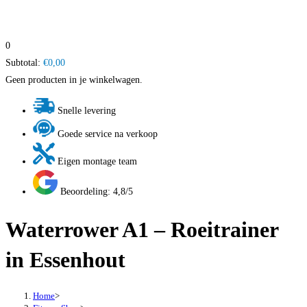
0
Subtotal:
€
0,00
Geen producten in je winkelwagen.
Snelle levering
Goede service na verkoop
Eigen montage team
Beoordeling: 4,8/5
Waterrower A1 – Roeitrainer
in Essenhout
Home
>