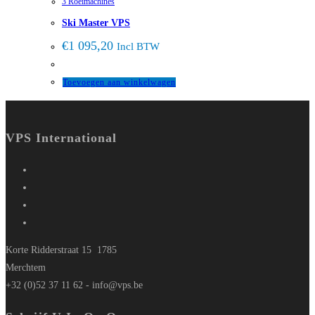
3 Roeimachines
Ski Master VPS
€
1 095,20
Incl BTW
Toevoegen aan winkelwagen
VPS International
Korte Ridderstraat 15 1785
Merchtem
+32 (0)52 37 11 62 -
info@vps.be