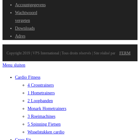
Accountgegevens
Wachtwoord
vergeten
Downloads
Adres
FERM
Copyright 2019 | VPS International | Tous droits réservés | Site réalisé par
Menu sluiten
Cardio Fitness
4 Crosstrainers
1 Hometrainers
2 Loopbanden
Monark Hometrainers
3 Roeimachines
5 Spinning Fietsen
Wisselstukken cardio
Cross Fit