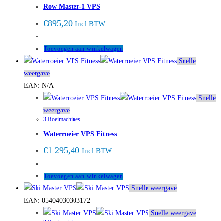
Row Master-1 VPS
€
895,20
Incl BTW
Toevoegen aan winkelwagen
Snelle
weergave
EAN:
N/A
Snelle
weergave
3 Roeimachines
Waterroeier VPS Fitness
€
1 295,40
Incl BTW
Toevoegen aan winkelwagen
Snelle weergave
EAN:
05404030303172
Snelle weergave