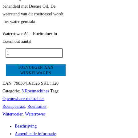
behandeld met Deense Oil. De
weerstand van dit roeitoestel wordt
met water gemaakt.
Waterrower A1 - Roeitrainer in
Essenhout aantal
TOEVOEGEN AAN
WINKELWAGEN
EAN:
798304161526
SKU:
120
Categorie:
3 Roeimachines
Tags:
Opvouwbare roeitrainer
,
Roeiapparaat
,
Roeitrainer
,
Waterroeier
,
Waterrower
Beschrijving
Aanvullende informatie