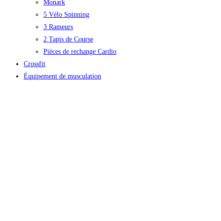
Monark
5 Vélo Spinning
3 Rameurs
2 Tapis de Course
Pièces de rechange Cardio
Crossfit
Équipement de musculation