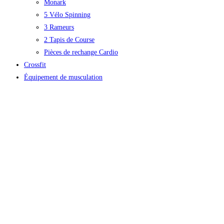
Monark
5 Vélo Spinning
3 Rameurs
2 Tapis de Course
Pièces de rechange Cardio
Crossfit
Équipement de musculation